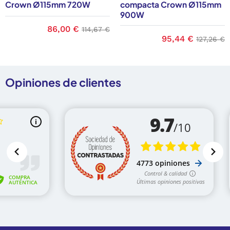
Crown Ø115mm 720W
compacta Crown Ø115mm
900W
Precio
86,00 €
Precio base
114,67 €
ase
Precio
95,44 €
Precio b
127,26 €
Opiniones de clientes