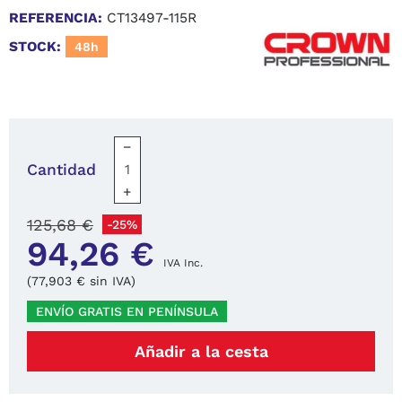
REFERENCIA:
CT13497-115R
STOCK:
48h
−
Cantidad
+
125,68 €
-25%
94,26 €
IVA Inc.
(77,903 € sin IVA)
ENVÍO GRATIS EN PENÍNSULA
Añadir a la cesta