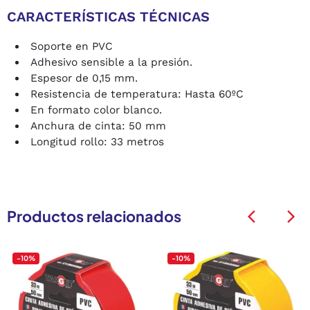
CARACTERÍSTICAS TÉCNICAS
Soporte en PVC
Adhesivo sensible a la presión.
Espesor de 0,15 mm.
Resistencia de temperatura: Hasta 60ºC
En formato color blanco.
Anchura de cinta: 50 mm
Longitud rollo: 33 metros
Productos relacionados
arrow_back_ios
arrow_back_ios
-10%
-10%