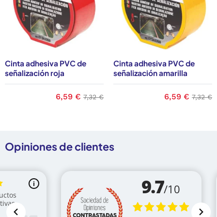
Cinta adhesiva PVC de
Cinta adhesiva PVC de
señalización roja
señalización amarilla
 base
Precio
6,59 €
Precio base
Precio
6,59 €
Precio
7,32 €
7,32 €
Opiniones de clientes