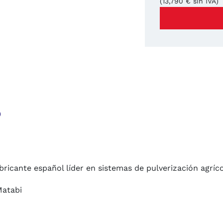
(13,790 € sin IVA)
o
ricante español líder en sistemas de pulverización agrícol
Matabi