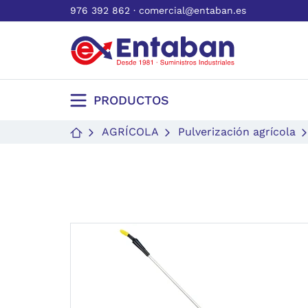
976 392 862
·
comercial@entaban.es
PRODUCTOS
AGRÍCOLA
Pulverización agrícola