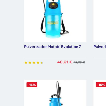
Pulverizador Matabi Evolution 7
Pulver
40,61 €
47,77 €
-15%
-15%