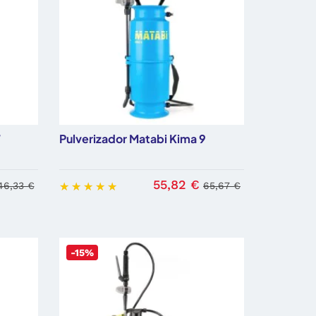
7
Pulverizador Matabi Kima 9
55,82 €
46,33 €
65,67 €
-15%