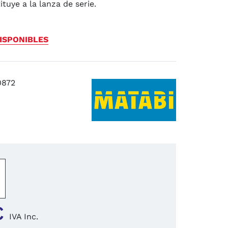
ituye a la lanza de serie.
4.8
/
5
(4 reseñas)
ISPONIBLES
0872
−
+
€
IVA Inc.