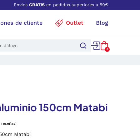
Envíos
GRATIS
en pedidos superiores a 59€
iones de cliente
Outlet
Blog
0
aluminio 150cm Matabi
150cm Matabi