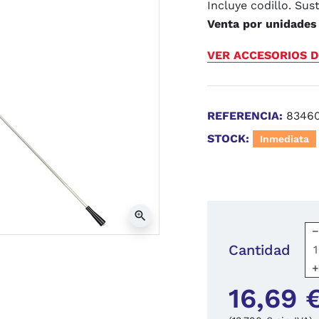
Incluye codillo. Sust
Venta por unidades
VER ACCESORIOS D
REFERENCIA:
8346
STOCK:
Inmediata
zoom_in
Cantidad
16,69 