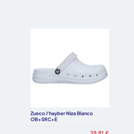
Zueco J'hayber Niza Blanco
OB+SRC+E
39,81 €