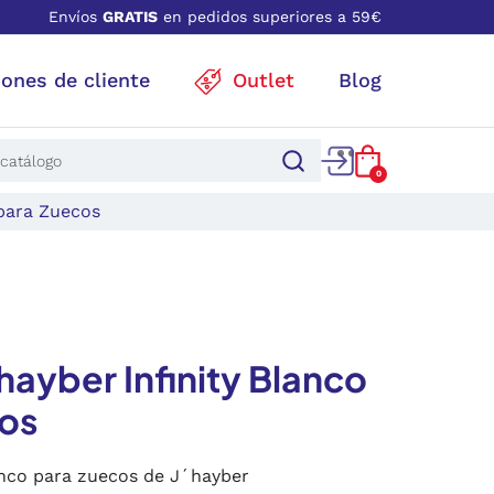
Envíos
GRATIS
en pedidos superiores a 59€
iones de cliente
Outlet
Blog
0
 para Zuecos
J'hayber Infinity Blanco
os
lanco para zuecos de J´hayber