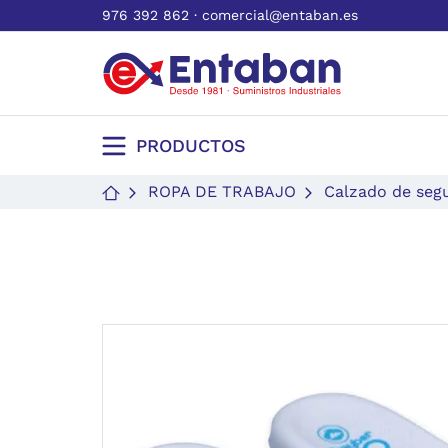
976 392 862
·
comercial@entaban.es
PRODUCTOS
ROPA DE TRABAJO
Calzado de seg