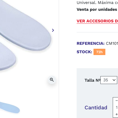
Universal. Máxima 
Venta por unidades
VER ACCESORIOS D
keyboard_arrow_right
Siguiente
REFERENCIA:
CM101
STOCK:
72h
zoom_in
Talla Nº
Cantidad