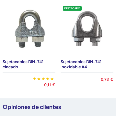
DESTACADO
Sujetacables DIN-741
Sujetacables DIN-741
cincado
inoxidable A4
Precio
0,73 €
Precio
0,11 €
Opiniones de clientes