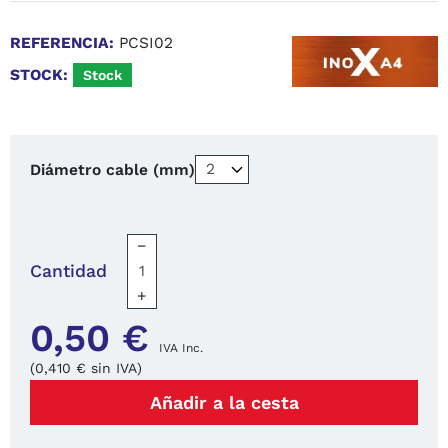
REFERENCIA:
PCSI02
STOCK:
Stock
Diámetro cable (mm)
−
Cantidad
+
0,50 €
IVA Inc.
(0,410 € sin IVA)
Añadir a la cesta