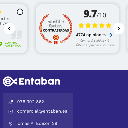
976 392 862
comercial@entaban.es
Tomás A. Edison 29