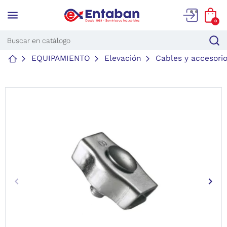
menu
0
EQUIPAMIENTO
Elevación
Cables y accesori
keyboard_arrow_left
keyboard_arrow_right
Anterior
Sigu