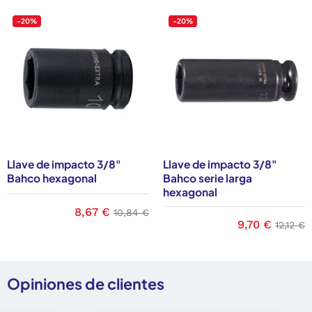
-20%
-20%
Llave de impacto 3/8"
Llave de impacto 3/8"
Bahco hexagonal
Bahco serie larga
hexagonal
ase
Precio
8,67 €
Precio base
10,84 €
Precio
9,70 €
Precio
12,12 €
Opiniones de clientes