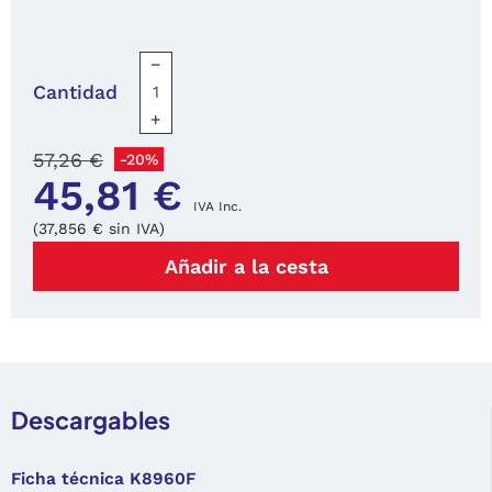
−
Cantidad
+
57,26 €
-20%
45,81 €
IVA Inc.
(37,856 € sin IVA)
Añadir a la cesta
Descargables
Ficha técnica K8960F