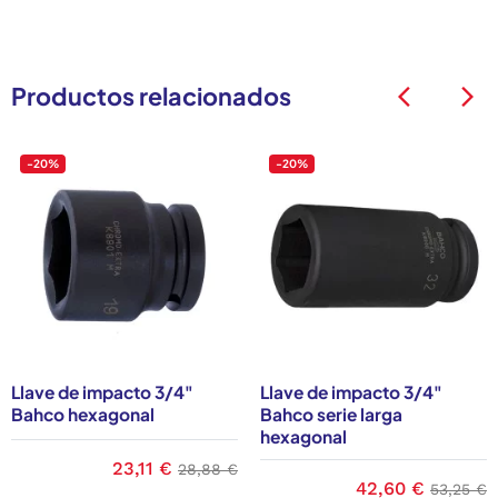
Productos relacionados
arrow_back_ios
arrow_back_ios
-20%
-20%
Llave de impacto 3/4"
Llave de impacto 3/4"
Bahco hexagonal
Bahco serie larga
hexagonal
base
Precio
23,11 €
Precio base
28,88 €
Precio
42,60 €
Precio 
53,25 €