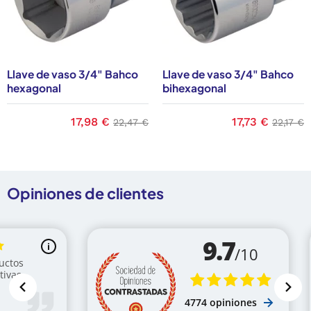
Llave de vaso 3/4" Bahco
Llave de vaso 3/4" Bahco
hexagonal
bihexagonal
 base
Precio
17,98 €
Precio base
Precio
17,73 €
Precio 
22,47 €
22,17 €
Opiniones de clientes