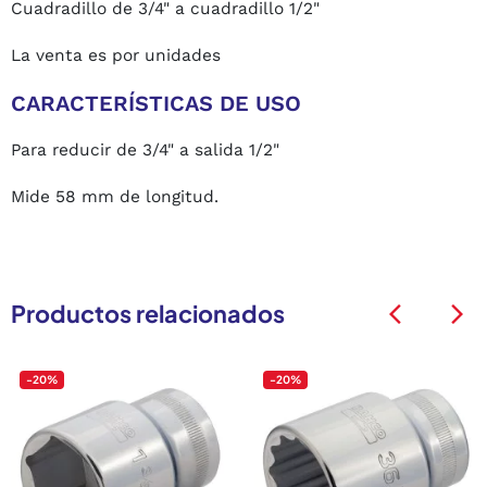
Cuadradillo de 3/4" a cuadradillo 1/2"
La venta es por unidades
CARACTERÍSTICAS DE USO
Para reducir de 3/4" a salida 1/2"
Mide 58 mm de longitud.
Productos relacionados
arrow_back_ios
arrow_back_ios
-20%
-20%