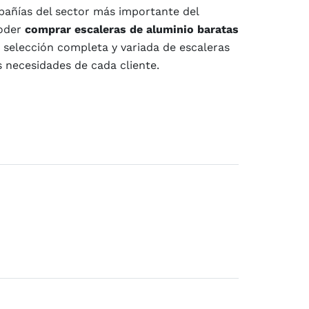
pañías del sector más importante del
poder
comprar escaleras de aluminio baratas
 selección completa y variada de escaleras
s necesidades de cada cliente.
aratas
ance están: