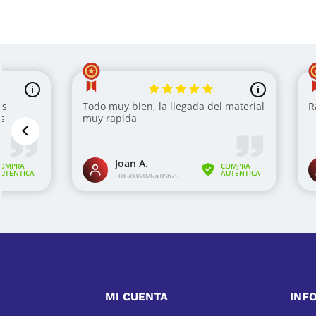
Escaleras extensibles de aluminio
Cuando nos referimos a las
escaleras extensibles de alu
herramienta en todo taller, negocio y hasta en el hogar, 
inaccesibles. Es recomendable
comprar escaleras extensi
duraderas, económicas y pueden usarse con distintos fine
En Entaban tenemos a disposición una amplia variedad d
precio
para satisfacer todas las necesidades. Nuestro ext
satisfacer todos los requerimientos en el negocio o en el 
Escaleras plegables de aluminio
Las
escaleras plegables de aluminio
tienen sus destacada
alta durabilidad y total maniobrabilidad. Además, son muy 
MI CUENTA
INF
especiales que garantizan máxima protección. También 