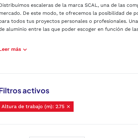
Distribuimos escaleras de la marca SCAL, una de las com
mercado. De este modo, te ofrecemos la posibilidad de 
para todos tus proyectos personales o profesionales. Una
de aluminio entre las que poder escoger en función de la
Comprar escaleras de aluminio b
expand_more
Leer más
Es por eso que, entre las opciones que ponemos a tu alc
Escaleras de aluminio
Escaleras de aluminio para recogida de fruta
Filtros activos
Escaleras transformables dobles de aluminio
Escaleras transformables triples de aluminio
Escaleras doble extensión de aluminio a cuerda
Altura de trabajo (m): 2.75

Escaleras de aluminio con arco de seguridad
Escaleras tijera aluminio de doble acceso
Escaleras de aluminio transformable telescópica
Escaleras de fibra