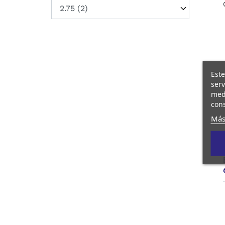
Este
serv
medi
cons
Más