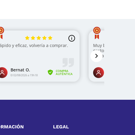
minio
hablamos de una importante
por cuanto ayudan a llegar a lugares
bles de aluminio
, que son muy prácticas,
s.
e
escaleras de aluminio industriales a buen
enso catálogo tiene diversas opciones para
hogar.
s ventajas técnicas, como son su bajo peso,
fáciles de limpiar y tienen dispositivos
ORMACIÓN
LEGAL
se pueden
comprar cáncamos
y adaptarlos a