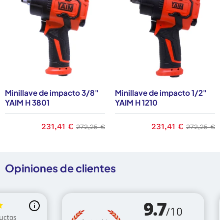
Minillave de impacto 3/8"
Minillave de impacto 1/2"
YAIM H 3801
YAIM H 1210
se
Precio
231,41 €
Precio base
Precio
231,41 €
Precio b
272,25 €
272,25 €
Opiniones de clientes