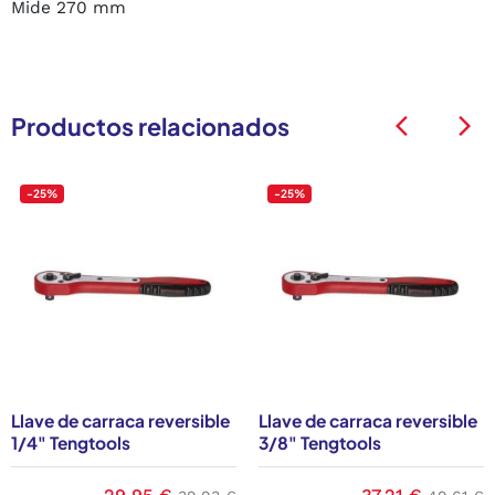
Mide 270 mm
Productos relacionados
arrow_back_ios
arrow_back_ios
-25%
-25%
Llave de carraca reversible
Llave de carraca reversible
1/4" Tengtools
3/8" Tengtools